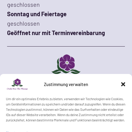
geschlossen
Sonntag und Feiertage
geschlossen
Geöffnet nur mit Terminvereinbarung
Zustimmung verwalten
Keine Erotik!
Um dir ein optimales Erlebnis zu bieten, verwenden wir Technologien wie Cookies,
um Geräteinformationen zu speichern und/oder darauf zuzugreifen. Wenn du diesen
Wir sind eine seriöse Massagepraxis und
Technologien zustimmst, können wir Daten wie das Surfverhalten oder eindeutige
bieten keinerlei sexuelle Leistungen an.
IDs auf dieser Website verarbeiten. Wenn du deine Zustimmung nicht erteilst oder
zurückziehst, können bestimmte Merkmale und Funktionen beeinträchtigt werden.
Wir bitten Sie keine derartigen Anfragen zu